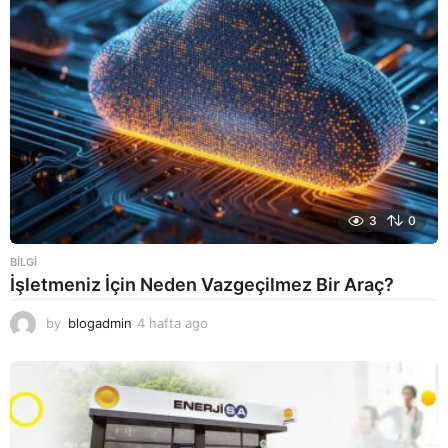
g
o
3
0
BILGI
İşletmeniz İçin Neden Vazgeçilmez Bir Araç?
by
blogadmin
4 hafta ago
4
h
a
f
t
a
a