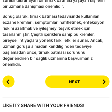
sürekli tekrarlayan bir tırnak batması yaşayan kişilerin
bir uzmana danışması önemlidir.
Sonuç olarak, tırnak batması tedavisinde kullanılan
eczane kremleri, semptomları hafifletmek, enfeksiyon
riskini azaltmak ve iyileşmeyi teşvik etmek için
tasarlanmıştır. Çeşitli içeriklere sahip bu kremler,
bireysel ihtiyaçlara yönelik farklı etkiler sunar. Ancak,
uzman görüşü almadan kendiliğinden tedaviye
başlamadan önce, tırnak batması sorununu
değerlendiren bir sağlık uzmanına başvurmanız
önemlidir.
P
NEXT
o
s
t
P
LIKE IT? SHARE WITH YOUR FRIENDS!
a