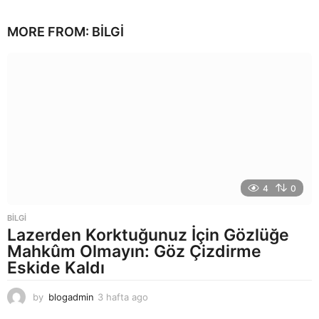
a
y
MORE FROM:
BILGI
a
g
o
4
0
BILGI
Lazerden Korktuğunuz İçin Gözlüğe
Mahkûm Olmayın: Göz Çizdirme
Eskide Kaldı
by
blogadmin
3 hafta ago
3
h