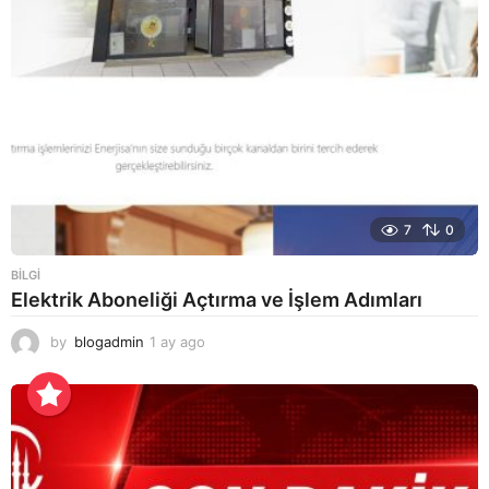
g
o
7
0
BILGI
Elektrik Aboneliği Açtırma ve İşlem Adımları
by
blogadmin
1 ay ago
1
a
y
a
g
o