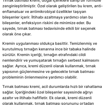
Tırnak batması kremi, doğal içeriklere sahip bir formülle
zenginleştirilmiştir. Özel olarak geliştirilen bu krem, anti-
enflamatuar ve antimikrobiyal özellikler taşıyan
bileşenler içerir. İltihabı azaltmaya yardımcı olan bu
bileşenler, enfeksiyon riskini de minimize eder. Bu
sayede, tırnak batması tedavisinde etkili bir seçenek
olarak öne çıkar.
Kremin uygulanması oldukça basittir. Temizlenmiş ve
kurutulmuş tırnağın kenarına ince bir tabaka halinde
sürülür. Kremin içeriği, tırnağın etrafındaki cildi
nemlendirir ve yumuşatarak tırnağın serbest kalmasını
sağlar. Ayrıca, kremi düzenli olarak kullanmak, tırnak
yapısının güçlenmesine ve gelecekte tırnak batması
probleminin önlenmesine yardımcı olabilir.
Tırnak batması kremi, acil durumlarda hızlı bir rahatlama
sağlar. İçeriğindeki özel bileşenler sayesinde ağrıyı
azaltır ve iltihabı hafifletir. Ek olarak, kremi düzenli
olarak kullanmak, tırnak batması sorununu ortadan