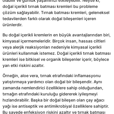
olabilir ve günlük yaşamınızı etkileyebilir. Neyse ki,
doğal içerikli tırnak batması kremleri bu probleme
çözüm sağlayabilir. Tırnak batması kremleri, geleneksel
tedavilerden farklı olarak doğal bileşenleri içeren
ürünlerdir.
Bu doğal içerikli kremlerin en büyük avantajlarından biri,
kimyasal içermemeleridir. Birçok insan, hassas ciltleri
veya alerjik reaksiyonları nedeniyle kimyasal içerikli
ürünleri kullanmak istemez. Doğal içerikli tırnak batması
kremleri ise bitkisel ve organik bileşenler içerir, böylece
yan etki riskini azaltır.
Örneğin, aloe vera, tırnak etrafındaki inflamasyonu
yatıştırmaya yardımcı olan doğal bir bileşendir. Aynı
zamanda nemlendirici özelliklere sahip olduğundan,
tırnağın etrafındaki kuruluğu gidererek iyileşmeyi
hızlandırabilir. Başka bir doğal bileşen olan çay ağacı
yağı ise antiseptik ve antimikrobiyal özelliklere sahiptir.
Bu sayede enfeksiyon riskini azaltır ve tırnak batması