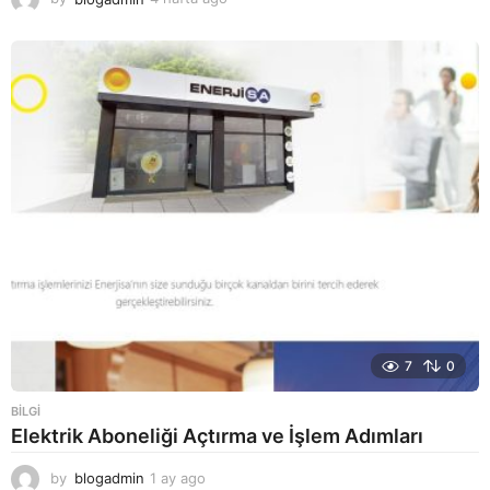
h
a
f
t
a
a
g
o
7
0
BILGI
Elektrik Aboneliği Açtırma ve İşlem Adımları
by
blogadmin
1 ay ago
1