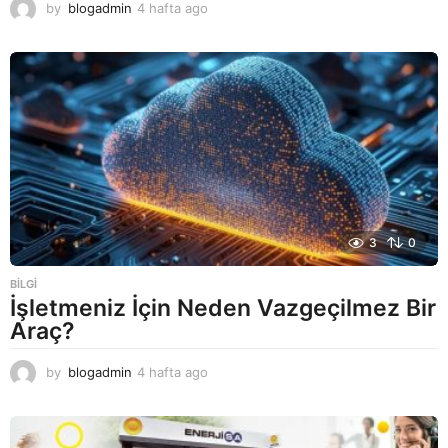
by
blogadmin
4 hafta ago
4
h
a
f
t
a
a
g
o
3
0
BILGI
İşletmeniz İçin Neden Vazgeçilmez Bir
Araç?
by
blogadmin
4 hafta ago
4
h
a
f
t