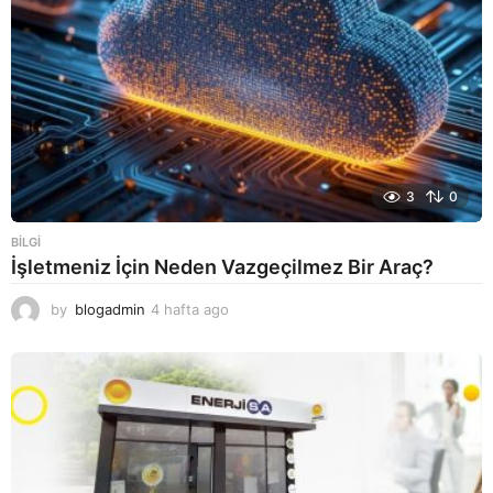
3
0
BILGI
İşletmeniz İçin Neden Vazgeçilmez Bir Araç?
by
blogadmin
4 hafta ago
4
h
a
f
t
a
a
g
o