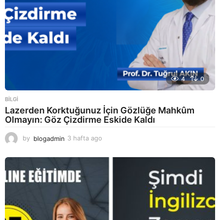
4
0
BILGI
Lazerden Korktuğunuz İçin Gözlüğe Mahkûm
Olmayın: Göz Çizdirme Eskide Kaldı
by
blogadmin
3 hafta ago
3
h
a
f
t
a
a
g
o