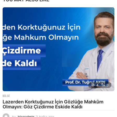
4
0
BILGI
Lazerden Korktuğunuz İçin Gözlüğe Mahkûm
Olmayın: Göz Çizdirme Eskide Kaldı
by
blogadmin
3 hafta ago
3