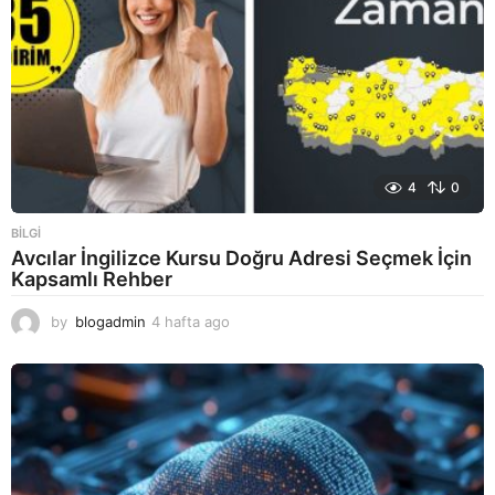
4
0
BILGI
Avcılar İngilizce Kursu Doğru Adresi Seçmek İçin
Kapsamlı Rehber
by
blogadmin
4 hafta ago
4
h
a
f
t
a
a
g
o