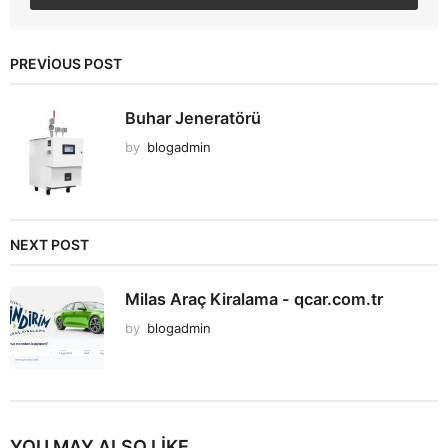
PREVIOUS POST
Buhar Jeneratörü
by
blogadmin
NEXT POST
Milas Araç Kiralama - qcar.com.tr
by
blogadmin
YOU MAY ALSO LIKE