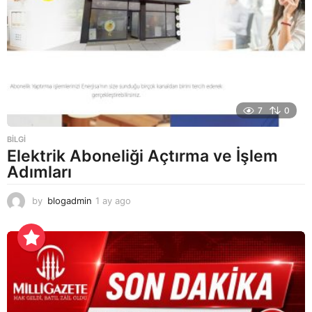
a
a
g
o
7
0
BILGI
Elektrik Aboneliği Açtırma ve İşlem
Adımları
by
blogadmin
1 ay ago
1
a
y
a
g
o