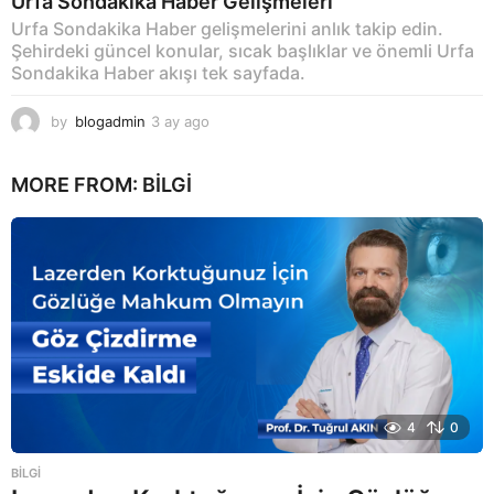
Urfa Sondakika Haber Gelişmeleri
Urfa Sondakika Haber gelişmelerini anlık takip edin.
Şehirdeki güncel konular, sıcak başlıklar ve önemli Urfa
Sondakika Haber akışı tek sayfada.
by
blogadmin
3 ay ago
3
a
y
MORE FROM:
BILGI
a
g
o
4
0
BILGI