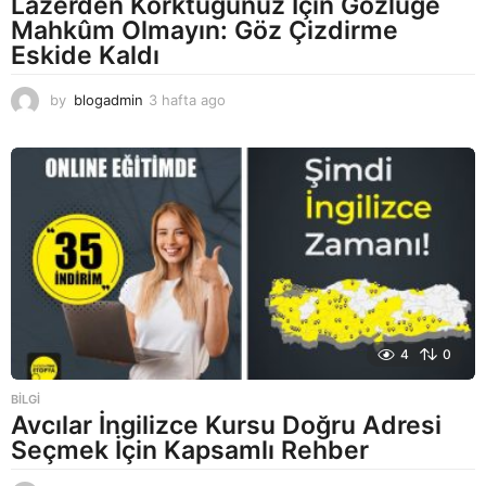
Lazerden Korktuğunuz İçin Gözlüğe
Mahkûm Olmayın: Göz Çizdirme
Eskide Kaldı
by
blogadmin
3 hafta ago
3
h
a
f
t
a
a
g
o
4
0
BILGI
Avcılar İngilizce Kursu Doğru Adresi
Seçmek İçin Kapsamlı Rehber