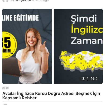
h
a
f
t
a
a
g
o
4
0
BILGI
Avcılar İngilizce Kursu Doğru Adresi Seçmek İçin
Kapsamlı Rehber