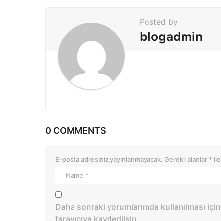
i
Posted by
n
blogadmin
a
t
i
o
n
0 COMMENTS
E-posta adresiniz yayınlanmayacak.
Gerekli alanlar
*
ile
Daha sonraki yorumlarımda kullanılması için
tarayıcıya kaydedilsin.