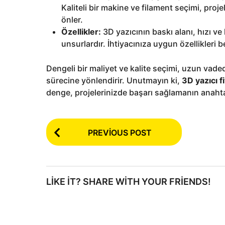
Kaliteli bir makine ve filament seçimi, projel
önler.
Özellikler:
3D yazıcının baskı alanı, hızı ve h
unsurlardır. İhtiyacınıza uygun özellikleri 
Dengeli bir maliyet ve kalite seçimi, uzun vaded
sürecine yönlendirir. Unutmayın ki,
3D yazıcı fi
denge, projelerinizde başarı sağlamanın anahta
P
PREVIOUS POST
o
s
t
LIKE IT? SHARE WITH YOUR FRIENDS!
P
a
g