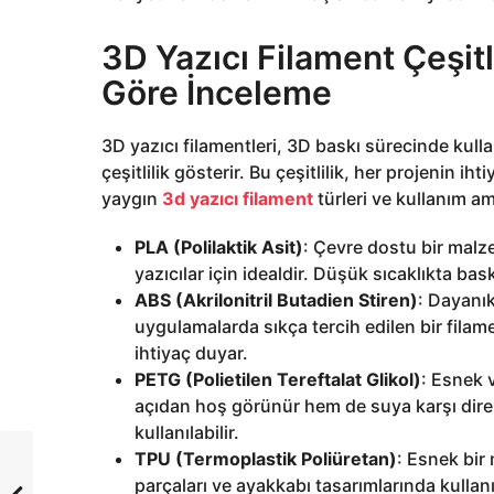
3D Yazıcı Filament Çeşit
Göre İnceleme
3D yazıcı filamentleri, 3D baskı sürecinde kulla
çeşitlilik gösterir. Bu çeşitlilik, her projenin 
yaygın
3d yazıcı filament
türleri ve kullanım am
PLA (Polilaktik Asit)
: Çevre dostu bir malz
yazıcılar için idealdir. Düşük sıcaklıkta ba
ABS (Akrilonitril Butadien Stiren)
: Dayanık
uygulamalarda sıkça tercih edilen bir filam
ihtiyaç duyar.
PETG (Polietilen Tereftalat Glikol)
: Esnek 
açıdan hoş görünür hem de suya karşı dire
kullanılabilir.
TPU (Termoplastik Poliüretan)
: Esnek bir
parçaları ve ayakkabı tasarımlarında kullanıl