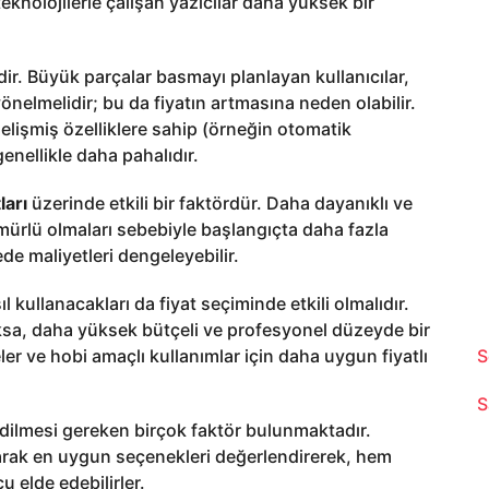
eknolojilerle çalışan yazıcılar daha yüksek bir
dir. Büyük parçalar basmayı planlayan kullanıcılar,
önelmelidir; bu da fiyatın artmasına neden olabilir.
elişmiş özelliklere sahip (örneğin otomatik
enellikle daha pahalıdır.
ları
üzerinde etkili bir faktördür. Daha dayanıklı ve
ömürlü olmaları sebebiyle başlangıçta daha fazla
de maliyetleri dengeleyebilir.
l kullanacakları da fiyat seçiminde etkili olmalıdır.
aksa, daha yüksek bütçeli ve profesyonel düzeyde bir
ler ve hobi amaçlı kullanımlar için daha uygun fiyatlı
S
S
edilmesi gereken birçok faktör bulunmaktadır.
rarak en uygun seçenekleri değerlendirerek, hem
u elde edebilirler.