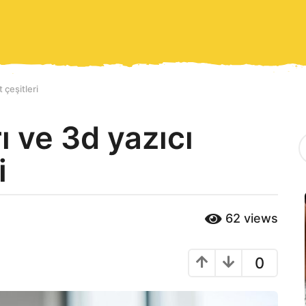
t çeşitleri
rı ve 3d yazıcı
K
A
i
T
E
G
O
R
62
views
İ
L
E
0
R