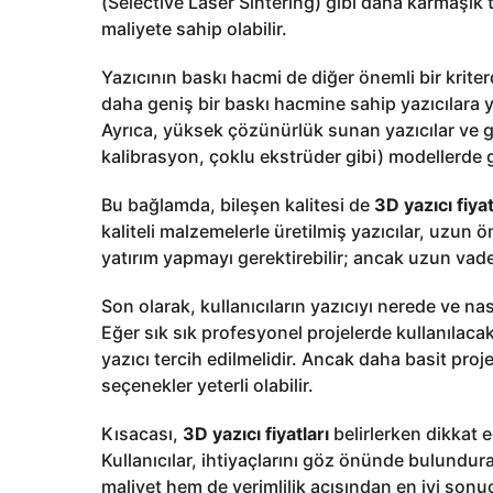
(Selective Laser Sintering) gibi daha karmaşık t
maliyete sahip olabilir.
Yazıcının baskı hacmi de diğer önemli bir kriter
daha geniş bir baskı hacmine sahip yazıcılara y
Ayrıca, yüksek çözünürlük sunan yazıcılar ve g
kalibrasyon, çoklu ekstrüder gibi) modellerde g
Bu bağlamda, bileşen kalitesi de
3D yazıcı fiyat
kaliteli malzemelerle üretilmiş yazıcılar, uzun 
yatırım yapmayı gerektirebilir; ancak uzun vade
Son olarak, kullanıcıların yazıcıyı nerede ve nası
Eğer sık sık profesyonel projelerde kullanılac
yazıcı tercih edilmelidir. Ancak daha basit proje
seçenekler yeterli olabilir.
Kısacası,
3D yazıcı fiyatları
belirlerken dikkat 
Kullanıcılar, ihtiyaçlarını göz önünde bulundu
maliyet hem de verimlilik açısından en iyi sonuc