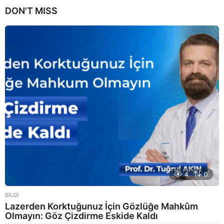
y
DON'T MISS
a
g
o
4
0
BILGI
Lazerden Korktuğunuz İçin Gözlüğe Mahkûm
Olmayın: Göz Çizdirme Eskide Kaldı