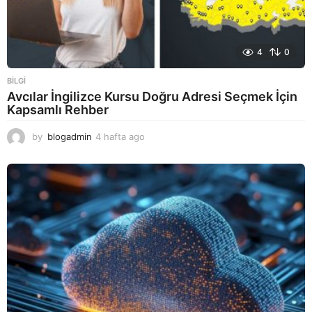
4
0
BILGI
Avcılar İngilizce Kursu Doğru Adresi Seçmek İçin
Kapsamlı Rehber
by
blogadmin
4 hafta ago
4
h
a
f
t
a
a
g
o