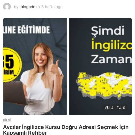
by
blogadmin
3 hafta ago
3
h
a
f
t
a
a
g
o
4
0
BILGI
Avcılar İngilizce Kursu Doğru Adresi Seçmek İçin
Kapsamlı Rehber