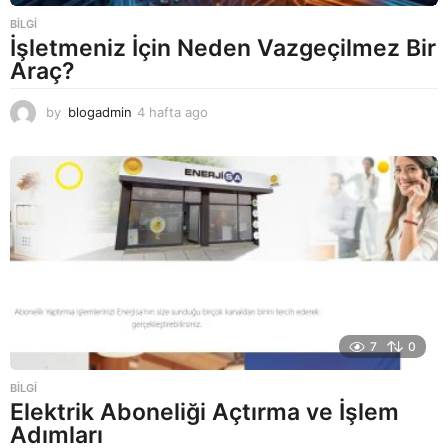
BILGI
İşletmeniz İçin Neden Vazgeçilmez Bir
Araç?
by
blogadmin
4 hafta ago
4
h
a
f
t
a
a
g
o
7
0
BILGI
Elektrik Aboneliği Açtırma ve İşlem
Adımları