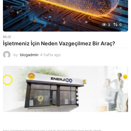
3
0
BILGI
İşletmeniz İçin Neden Vazgeçilmez Bir Araç?
by
blogadmin
4 hafta ago
4
h
a
f
t
a
a
g
o