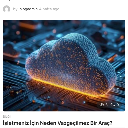
by
blogadmin
4 hafta ago
4
h
a
f
t
a
a
g
o
3
0
BILGI
İşletmeniz İçin Neden Vazgeçilmez Bir Araç?