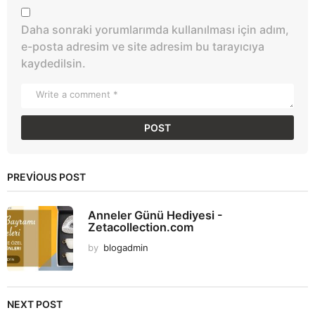
Daha sonraki yorumlarımda kullanılması için adım,
e-posta adresim ve site adresim bu tarayıcıya
kaydedilsin.
PREVIOUS POST
Anneler Günü Hediyesi -
Zetacollection.com
by
blogadmin
NEXT POST