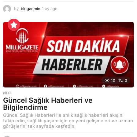
by
blogadmin
1 ay ago
1
a
y
a
g
o
10
0
BILGI
Güncel Sağlık Haberleri ve
Bilgilendirme
Güncel Sağlık Haberleri ile anlık sağlık haberleri akışını
takip edin, sağlıklı yaşam için en yeni gelişmeleri ve uzman
görüşlerini tek sayfada keşfedin.