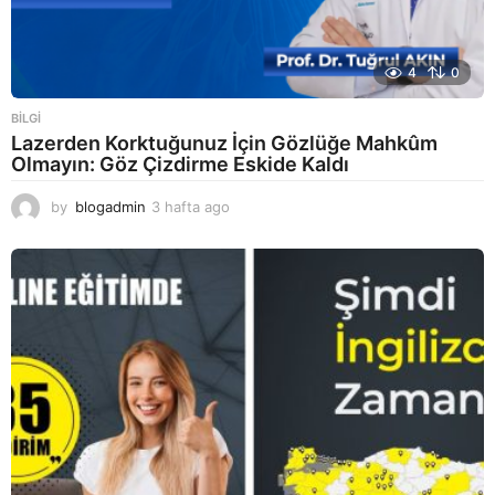
4
0
BILGI
Lazerden Korktuğunuz İçin Gözlüğe Mahkûm
Olmayın: Göz Çizdirme Eskide Kaldı
by
blogadmin
3 hafta ago
3
h
a
f
t
a
a
g
o