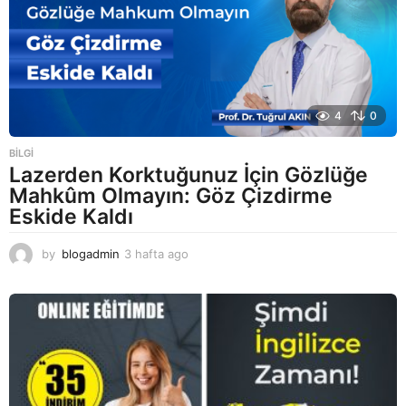
4
0
BILGI
Lazerden Korktuğunuz İçin Gözlüğe
Mahkûm Olmayın: Göz Çizdirme
Eskide Kaldı
by
blogadmin
3 hafta ago
3
h
a
f
t
a
a
g
o