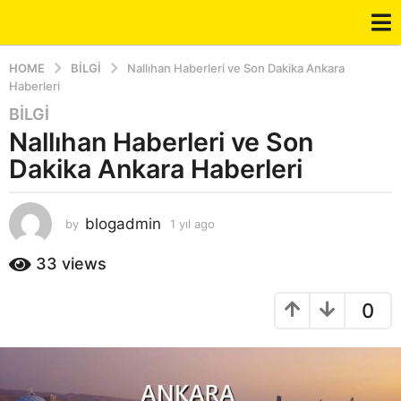
HOME
BILGI
Nallıhan Haberleri ve Son Dakika Ankara
Haberleri
BILGI
1
Nallıhan Haberleri ve Son
y
ı
Dakika Ankara Haberleri
l
a
g
blogadmin
by
1 yıl ago
1
y
o
ı
33
views
1
l
y
a
ı
0
g
o
l
a
g
o