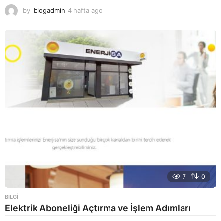
by
blogadmin
4 hafta ago
4
h
a
f
t
a
a
g
o
7
0
BILGI
Elektrik Aboneliği Açtırma ve İşlem Adımları