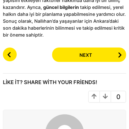
yapısını etkileyen faktörler hakkında daha iyi bir bilinç
kazandırır. Ayrıca,
güncel bilgilerin
takip edilmesi, yerel
halkın daha iyi bir planlama yapabilmesine yardımcı olur.
Sonuç olarak, Nallıhan’da yaşayanlar için Ankara’daki
son dakika haberlerinin bilinmesi ve takip edilmesi kritik
bir öneme sahiptir.
P
NEXT
o
s
t
P
LIKE IT? SHARE WITH YOUR FRIENDS!
a
g
0
i
n
a
t